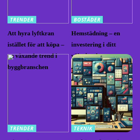
TRENDER
BOSTÄDER
Att hyra lyftkran
Hemstädning – en
istället för att köpa –
investering i ditt
en växande trend i
välmående
byggbranschen
TRENDER
TEKNIK