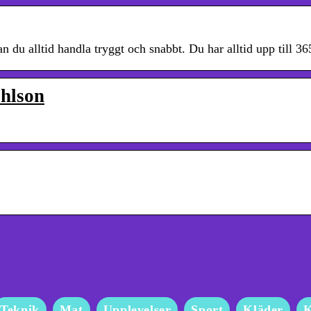
u alltid handla tryggt och snabbt. Du har alltid upp till 36
hlson
Teknik
Mat
Upplevelser
Sport
Kläder
K