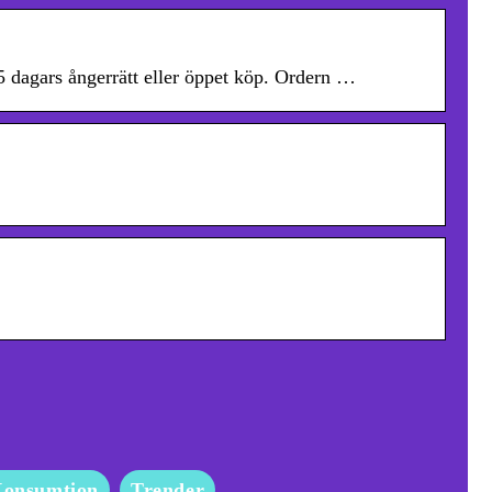
5 dagars ångerrätt eller öppet köp. Ordern …
onsumtion
Trender